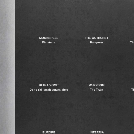
MOONSPELL
THE OUTBURST
Finisterra
Hangover
Th
ULTRA VOMIT
WHYZDOM
Je ne t'ai jamait autans aime
The Train
T
EUROPE
INTERRIA