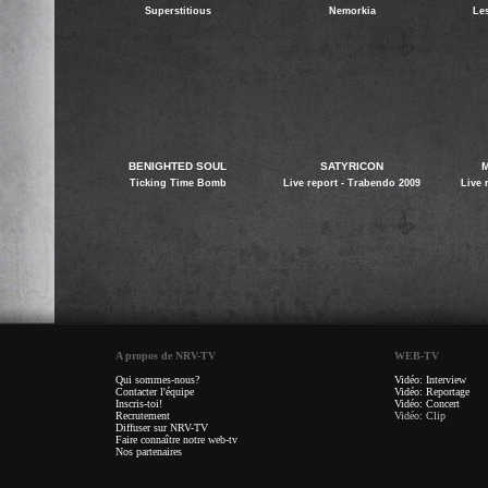
Superstitious
Nemorkia
Le
BENIGHTED SOUL
SATYRICON
M
Ticking Time Bomb
Live report - Trabendo 2009
Live 
A propos de NRV-TV
WEB-TV
Qui sommes-nous?
Vidéo: Interview
Contacter l'équipe
Vidéo: Reportage
Inscris-toi!
Vidéo: Concert
Recrutement
Vidéo: Clip
Diffuser sur NRV-TV
Faire connaître notre web-tv
Nos partenaires