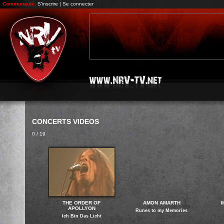
Communauté:
S'inscrire
|
Se connecter
CONCERTS VIDEOS
0 / 19
THE ORDER OF
AMON AMARTH
M
APOLLYON
Runes to my Memories
Ich Bin Das Licht